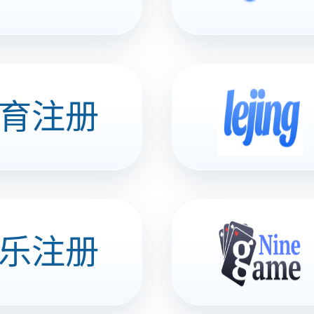
边聊，提升观赛的社交属性。