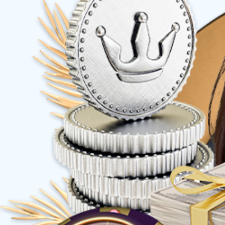
平台技术与服务能力