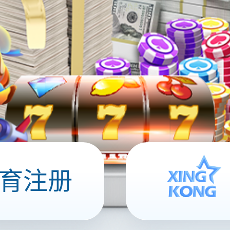
风控、秒级加载、多节点加速等
时，华体会平台提供全天候客服
五大核心功能 · 场景整合
从赛事直播到多端互动，构建华体会平台生态闭环