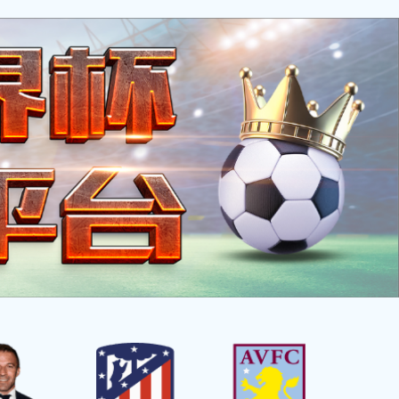
注册入口
赛事与数据服务
支持
APP下载
与
网页使用
，每日同步更
握比赛节奏。