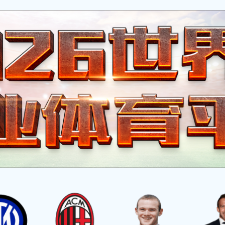
App下载
关于我们
体育新闻
PP与网页版入口｜畅享全球体育
足球、篮球、电竞等项目的赛事资讯与数据内容， 
，聚焦热门体育内容， 助您轻松获取赛事动态，掌
手机App
网页版